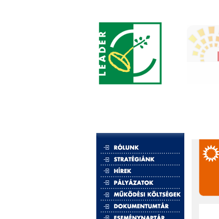
„Európ