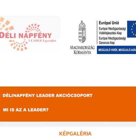
ai Mezőgazdasági Vidékfejlesztési Alap: a vidéki térségekbe beruházó 
KÉPGALÉRIA