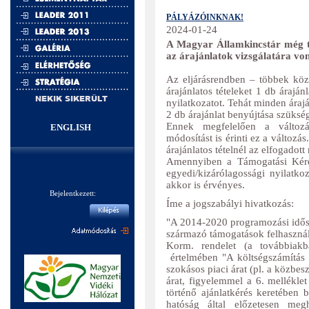
PÁLYÁZÓINKNAK!
2024-01-24
A Magyar Államkincstár még t
az árajánlatok vizsgálatára von
Az eljárásrendben – többek közö
árajánlatos tételeket 1 db árajá
NEKIK SIKERÜLT
nyilatkozatot. Tehát minden árajá
2 db árajánlat benyújtása szüksé
Ennek megfelelően a változás
ENGLISH
módosítást is érinti ez a változ
árajánlatos tételnél az elfogadott
Amennyiben a Támogatási Kérel
egyedi/kizárólagossági nyilatkoz
akkor is érvényes.
Bejelentkezett:
Íme a jogszabályi hivatkozás:
"A 2014-2020 programozási idős
származó támogatások felhasznál
Korm. rendelet (a továbbiakb
értelmében "A költségszámítás 
szokásos piaci árat (pl. a közbes
árat, figyelemmel a 6. melléklet
történő ajánlatkérés keretében b
hatóság által előzetesen megh