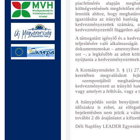
piacfelmérés alapján megha
költségvetésének megfelelően ré
lenniük ahhoz, hogy meghatáro
igazolására az irányító hatóság 
kedvezményezettek számára, a
kedvezményezettől független aján
A támogatást igénylő és a kedvez
teljesítésére való alkalmasságát
dokumentumokat – amennyiben a 
sor –, a legkésőbb az adott költ
nyújtania a kedvezményezettnek
A Kormányrendelet 3. § (1) 27. 
keretében megvalósított fe
szempontjából meghatároz
kedvezményezett az irányító ható
vagy amelyet a felhívás, vagy a 
A hiánypótlás során benyújtott 
időszakra is eshet, az elfog
bejelentésben nem jelzik a vált
további 2 db árajánlatot a kifize
Déli Napfény LEADER Egyesüle