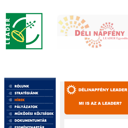
„Európai Mezőgazdasági Vidékfejles