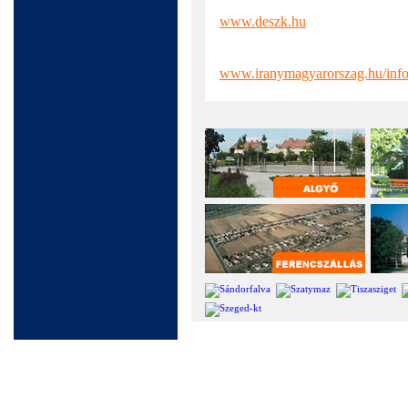
www.deszk.hu
www.iranymagyarorszag.hu/info