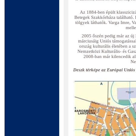
Az 1884-ben épült klassziciz
Betegek Szakkórháza található. 
tölgyek láthatók. Varga Imre, V
melle
2005 őszén pedig már az új 
márciusáig Uniós támogatással 
ország kulturális életében a s
Nemzetközi Kulturális- és Gasz
2008-ban már kilencedik a
Ne
Deszk térképe az Európai Uniós