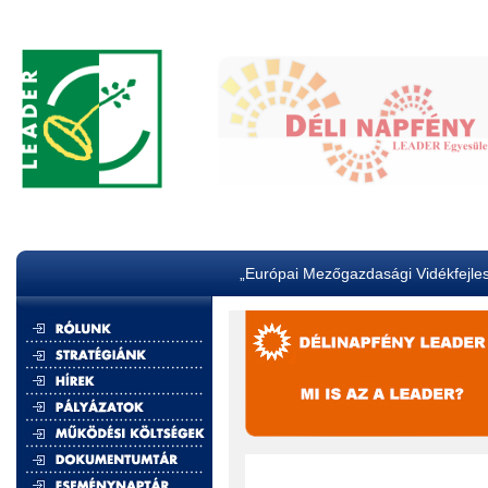
„Európai Mezőgazdasági Vidékfejles