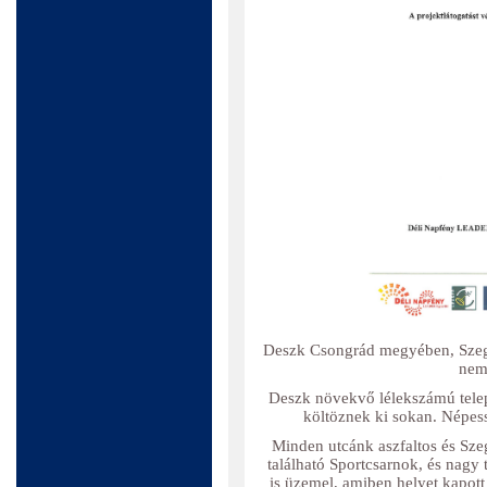
Deszk Csongrád megyében, Szeged
nemz
Deszk növekvő lélekszámú telepü
költöznek ki sokan. Népes
Minden utcánk aszfaltos és Sze
található Sportcsarnok, és nagy
is üzemel, amiben helyet kapott